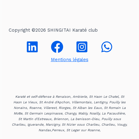
e
r
c
Copyright ©2026 SHINGITAI Karaté club
h
e
r
Mentions légales
:
Karaté et self-défense à Renaison, Ambierle, St Haon Le Chatel, St
Haon Le Vieux, St André d'Apchon, Villemontais, Lentigny, Pouilly les
Nonains, Roanne, Villerest, Riorges, St Alban les Eaux, St Romain La
Motte, St Germain Lespinasse, Changy, Mably, Noailly, La Pacaudière,
St Martin d'Estreaux, Briennon, La benisson-Dieu, Pouilly sous
Charlieu, Iguerande, Marcigny, St Nizier sous Charlieu, Charlieu, Vougy,
Nandax,Perreux, St Leger sur Roanne,