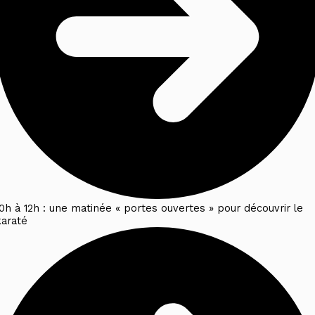
10h à 12h : une matinée « portes ouvertes » pour découvrir le
karaté