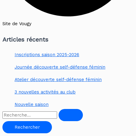
Site de Vougy
Articles récents
Inscriptions saison 2025-2026
Journée découverte self-défense féminin
Atelier découverte self-défense féminin
3 nouvelles activités au club
Nouvelle saison
R
e
c