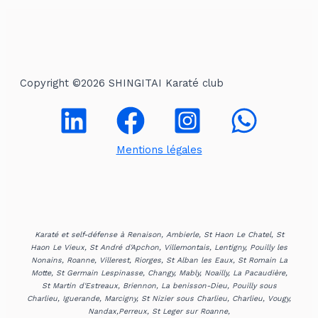
h
e
r
c
Copyright ©2026 SHINGITAI Karaté club
h
e
r
Mentions légales
:
Karaté et self-défense à Renaison, Ambierle, St Haon Le Chatel, St
Haon Le Vieux, St André d'Apchon, Villemontais, Lentigny, Pouilly les
Nonains, Roanne, Villerest, Riorges, St Alban les Eaux, St Romain La
Motte, St Germain Lespinasse, Changy, Mably, Noailly, La Pacaudière,
St Martin d'Estreaux, Briennon, La benisson-Dieu, Pouilly sous
Charlieu, Iguerande, Marcigny, St Nizier sous Charlieu, Charlieu, Vougy,
Nandax,Perreux, St Leger sur Roanne,