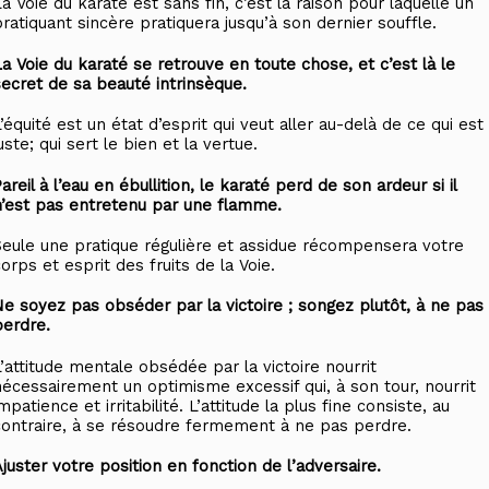
a Voie du karaté est sans fin, c’est la raison pour laquelle un
pratiquant sincère pratiquera jusqu’à son dernier souffle.
La Voie du karaté se retrouve en toute chose, et c’est là le
secret de sa beauté intrinsèque.
’équité est un état d’esprit qui veut aller au-delà de ce qui est
uste; qui sert le bien et la vertue.
areil à l’eau en ébullition, le karaté perd de son ardeur si il
n’est pas entretenu par une flamme.
Seule une pratique régulière et assidue récompensera votre
orps et esprit des fruits de la Voie.
Ne soyez pas obséder par la victoire ; songez plutôt, à ne pas
perdre.
L’attitude mentale obsédée par la victoire nourrit
nécessairement un optimisme excessif qui, à son tour, nourrit
mpatience et irritabilité. L’attitude la plus fine consiste, au
contraire, à se résoudre fermement à ne pas perdre.
juster votre position en fonction de l’adversaire.