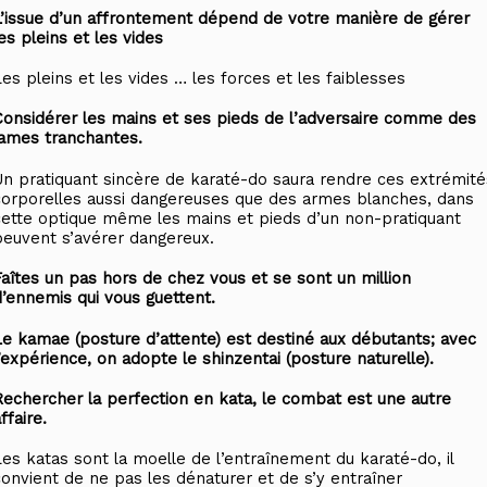
L’issue d’un affrontement dépend de votre manière de gérer
es pleins et les vides
Les pleins et les vides … les forces et les faiblesses
Considérer les mains et ses pieds de l’adversaire comme des
lames tranchantes.
Un pratiquant sincère de karaté-do saura rendre ces extrémité
corporelles aussi dangereuses que des armes blanches, dans
cette optique même les mains et pieds d’un non-pratiquant
peuvent s’avérer dangereux.
Faîtes un pas hors de chez vous et se sont un million
d’ennemis qui vous guettent.
Le kamae (posture d’attente) est destiné aux débutants; avec
’expérience, on adopte le shinzentai (posture naturelle).
Rechercher la perfection en kata, le combat est une autre
ffaire.
Les katas sont la moelle de l’entraînement du karaté-do, il
convient de ne pas les dénaturer et de s’y entraîner