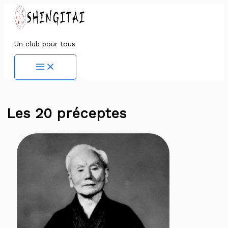
Aller
au
contenu
Un club pour tous
Main
Menu
Les 20 préceptes