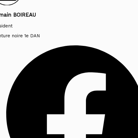
main BOIREAU
sident
nture noire 1e DAN