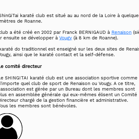
ShinGiTai karaté club est situé au au nord de la Loire à quelque
omètres de Roanne.
club a été créé en 2002 par Franck BERNIGAUD à
Renaison
(si
r ensuite se développer à
Vougy
(à 8 km de Roanne).
karaté do traditionnel est enseigné sur les deux sites de Rena
Vougy, ainsi que le karaté contact et la self-défense.
Le comité directeur
Le SHINGITAI karaté club est une association sportive comme
n’importe quel club de sport de Renaison ou Vougy. A ce titre,
l’association est gérée par un Bureau dont les membres sont
élus en assemblée générale qui eux-mêmes élisent un Comité
irecteur chargé de la gestion financière et administrative.
Tous les membres sont bénévoles.