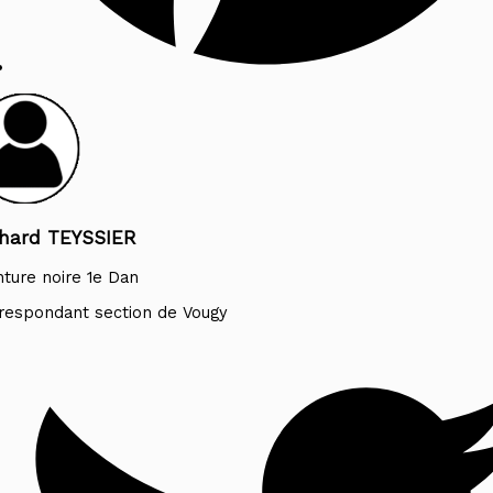
chard TEYSSIER
nture noire 1e Dan
respondant section de Vougy