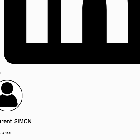
urent SIMON
sorier