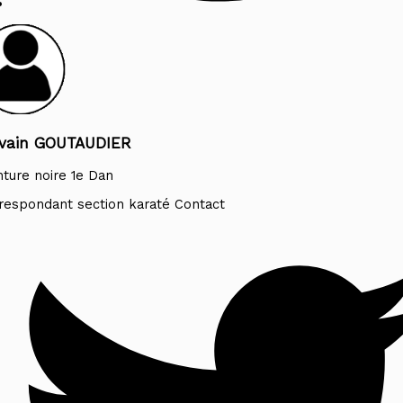
lvain GOUTAUDIER
nture noire 1e Dan
respondant section karaté Contact