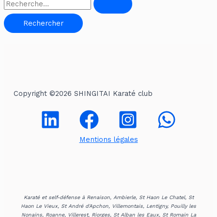
R
e
c
h
e
r
c
Copyright ©2026 SHINGITAI Karaté club
h
e
r
Mentions légales
:
Karaté et self-défense à Renaison, Ambierle, St Haon Le Chatel, St
Haon Le Vieux, St André d'Apchon, Villemontais, Lentigny, Pouilly les
Nonains, Roanne, Villerest, Riorges, St Alban les Eaux, St Romain La