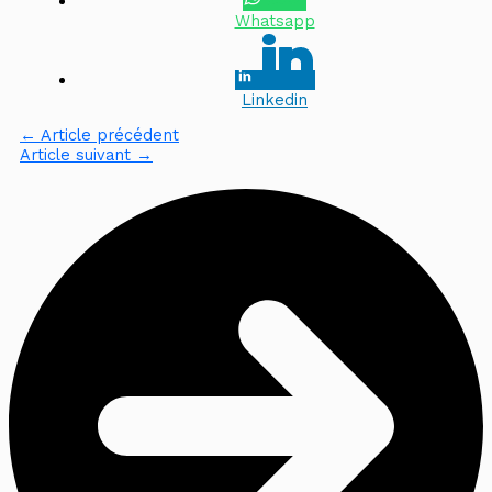
Whatsapp
Linkedin
←
Article précédent
Article suivant
→