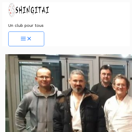
Aller
au
contenu
Un club pour tous
Main
Menu