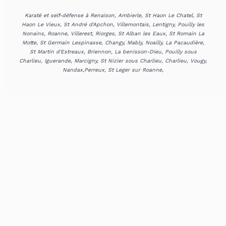
Karaté et self-défense à Renaison, Ambierle, St Haon Le Chatel, St
Haon Le Vieux, St André d'Apchon, Villemontais, Lentigny, Pouilly les
Nonains, Roanne, Villerest, Riorges, St Alban les Eaux, St Romain La
Motte, St Germain Lespinasse, Changy, Mably, Noailly, La Pacaudière,
St Martin d'Estreaux, Briennon, La benisson-Dieu, Pouilly sous
Charlieu, Iguerande, Marcigny, St Nizier sous Charlieu, Charlieu, Vougy,
Nandax,Perreux, St Leger sur Roanne,