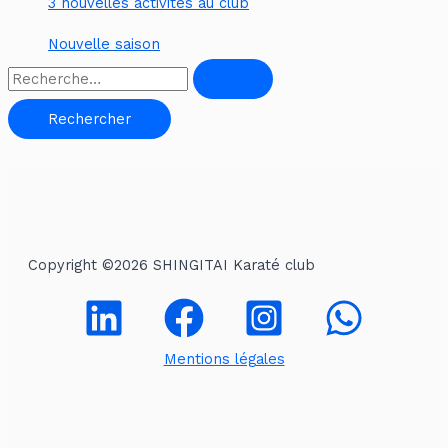
3 nouvelles activités au club
Nouvelle saison
R
e
c
h
e
r
c
Copyright ©2026 SHINGITAI Karaté club
h
e
r
Mentions légales
: